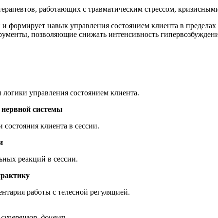
терапевтов, работающих с травматическим стрессом, кризисным
 и формирует навык управления состоянием клиента в пределах
рументы, позволяющие снижать интенсивность гипервозбуждения
 логики управления состоянием клиента.
 нервной системы
 состояния клиента в сессии.
и
ных реакций в сессии.
практику
нтария работы с телесной регуляцией.
 супервизор, доцент