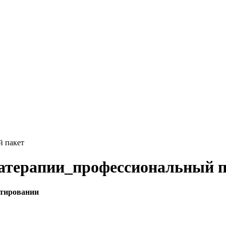
й пакет
матерапии_профессиональный п
ьтировании