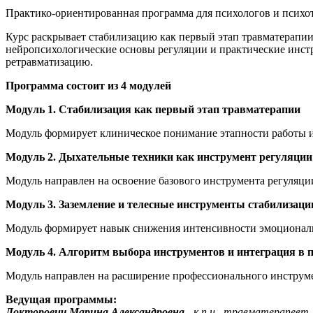
Практико-ориентированная программа для психологов и психо
Курс раскрывает стабилизацию как первый этап травматерапии
нейропсихологические основы регуляции и практические инст
ретравматизацию.
Программа состоит из 4 модулей
Модуль 1. Стабилизация как первый этап травматерапии
Модуль формирует клиническое понимание этапности работы и
Модуль 2. Дыхательные техники как инструмент регуляции
Модуль направлен на освоение базового инструмента регуляции
Модуль 3. Заземление и телесные инструменты стабилизаци
Модуль формирует навык снижения интенсивности эмоциональ
Модуль 4. Алгоритм выбора инструментов и интеграция в 
Модуль направлен на расширение профессионального инструме
Ведущая программы:
Докторович Марина Александровна
-
к.п.н., травматерапевт,