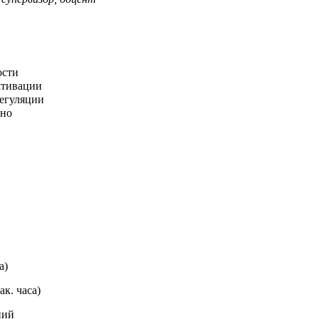
ости
ктивации
регуляции
сно
а)
к. часа)
ний